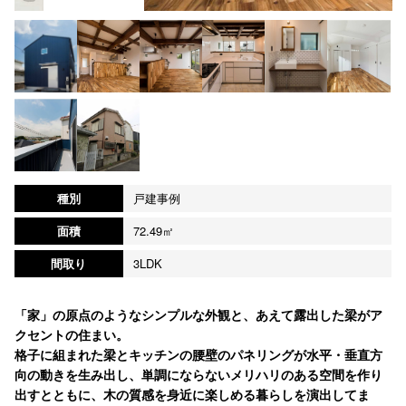
種別
戸建事例
面積
72.49㎡
間取り
3LDK
「家」の原点のようなシンプルな外観と、あえて露出した梁がア
クセントの住まい。
格子に組まれた梁とキッチンの腰壁のパネリングが水平・垂直方
向の動きを生み出し、単調にならないメリハリのある空間を作り
出すとともに、木の質感を身近に楽しめる暮らしを演出してま