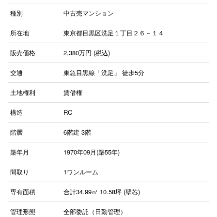
種別
中古売マンション
所在地
東京都目黒区洗足１丁目２６－１４
販売価格
2,380
万円 (税込)
交通
東急目黒線「洗足」
徒歩5分
土地権利
賃借権
構造
RC
階層
6階建
3階
築年月
1970年09月(築55年)
間取り
1ワンルーム
専有面積
合計34.99㎡ 10.58坪 (壁芯)
管理形態
全部委託（日勤管理）