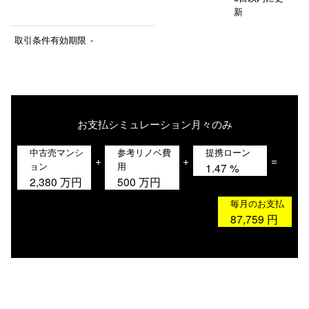
新
取引条件有効期限
-
お支払シミュレーション
月々のみ
中古売マンシ
参考リノベ費
提携ローン
+
+
=
ョン
用
1.47
%
2,380
万円
500
万円
毎月のお支払
87,759
円