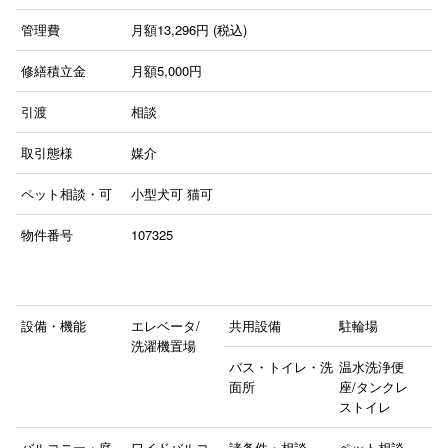
管理費
月額13,296円 (税込)
修繕積立金
月額5,000円
引渡
相談
取引態様
媒介
ペット相談・可
小型犬可
猫可
物件番号
107325
設備・機能
エレベータ/
共用設備
駐輪場
洗濯機置場
バス・トイレ・洗
温水洗浄便
面所
座/タンクレ
ストイレ
バルコニー・庭
ワイドバルコ
諸条件・相談
ペット相談