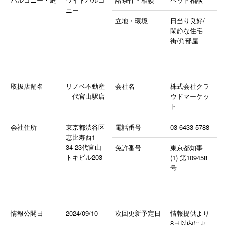
ニー
立地・環境
日当り良好/
閑静な住宅
街/角部屋
取扱店舗名
リノベ不動産
会社名
株式会社クラ
｜代官山駅店
ウドマーケッ
ト
会社住所
東京都渋谷区
電話番号
03-6433-5788
恵比寿西1-
34-23代官山
免許番号
東京都知事
トキビル203
(1) 第109458
号
情報公開日
2024/09/10
次回更新予定日
情報提供より
8日以内に更