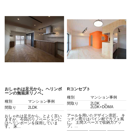
おしゃれは足元から。ヘリンボ
Rコンセプト
ーンの無垢床リノベ。
種別
マンション事例
種別
マンション事例
間取り
2LDK →
2LDK+DOMA
間取り
2LDK
アールを用いたデザイン意匠。 キ
おしゃれは足元から。とよく言い
ッチン周りはパイン材でカフェ風
ますが、今回のリノベーションに
に。 土間スペースで収納力アッ
はヘリンボーンを採用していま
プ。...
す。 床...