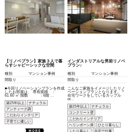
【リノベプラン】家族３人で暮
インダストリアルな男前リノベ
らすシャビーシックな空間
プラン♪
種別
マンション事例
種別
マンション事例
間取り
間取り
■今回リノベーションプランを作成
こんなご家族をイメージしたリノ
したお部屋は、 専有面積 ：
ベーションプランとなります。 *
61.60 ㎡ 階数 ：6階 ...
在宅ワークをしているカップル
or...
築25年以上
ナチュラル
築25年以上
ナチュラル
アンティーク調
コンクリート壁
こだわりインテリア
こだわりインテリア
子育てに優しい
ヘリンボーン床
ひとり暮らし
ふたり暮らし
自宅で仕事