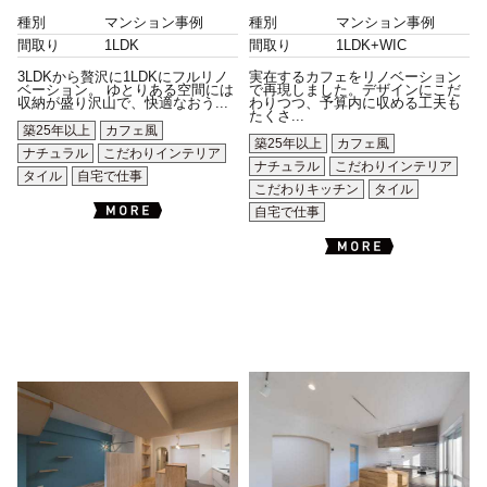
種別
マンション事例
種別
マンション事例
間取り
1LDK
間取り
1LDK+WIC
3LDKから贅沢に1LDKにフルリノ
実在するカフェをリノベーション
ベーション。 ゆとりある空間には
で再現しました。デザインにこだ
収納が盛り沢山で、快適なおう...
わりつつ、予算内に収める工夫も
たくさ...
築25年以上
カフェ風
築25年以上
カフェ風
ナチュラル
こだわりインテリア
ナチュラル
こだわりインテリア
タイル
自宅で仕事
こだわりキッチン
タイル
自宅で仕事