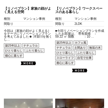
【リノベプラン】家族の顔がよ
【リノベプラン】ワークスペー
く見える空間
スのある暮らし
種別
マンション事例
種別
マンション事例
間取り
間取り
2LDK
今回は［家族の顔がよく見える］
■今回リノベーションプランを作成
をテーマにリノベーションプラン
したお部屋は、 専有面積 ：
を考えてみました☻ 洋室⑴を無く
59.22 ㎡ 階数 ：10 ...
し...
築25年以上
カフェ風
築25年以上
ナチュラル
ナチュラル
土間あり
無垢の木
ひとり暮らし
ふたり暮らし
ひとり暮らし
ふたり暮らし
都心に暮らす
スローライフ
自宅で仕事
都心に暮らす