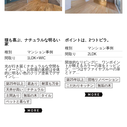
猫も喜ぶ、ナチュラルな明るい
ポイントは、2つトビラ。
家
種別
マンション事例
種別
マンション事例
間取り
2LDK
間取り
1LDK+WIC
開放的なリビングに、ワンポイン
トが映えるカラーの扉をトッピン
光が行き届くナチュラルな空間を
グ。一つはサファイヤブルーの扉
イメージし、お部屋の素材は全体
とドア...
的に明るい色のクリア塗装でデザ
インし...
築25年以上
団地リノベーション
築25年以上
庭あり
耐震も万全
こだわりキッチン
無垢の木
天井が高い
ナチュラル
土間あり
無垢の木
タイル
ペットと暮らす