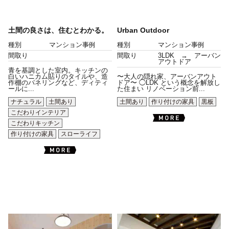
土間の良さは、住むとわかる。
Urban Outdoor
種別
マンション事例
種別
マンション事例
間取り
間取り
3LDK → アーバン
アウトドア
青を基調とした室内。キッチンの
白いハニカム貼りのタイルや、造
〜大人の隠れ家、アーバンアウト
作棚のパネリングなど、ディティ
ドア〜 ◯LDK という概念を解放し
ールに...
た住まい リノベーション前...
ナチュラル
土間あり
土間あり
作り付けの家具
黒板
こだわりインテリア
こだわりキッチン
作り付けの家具
スローライフ