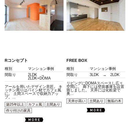
Rコンセプト
FREE BOX
種別
マンション事例
種別
マンション事例
間取り
2LDK →
間取り
3LDK → 2LDK
2LDK+DOMA
リビングにDOMAスペースし広々
アールを用いたデザイン意匠。 キ
空間に。 廊下には壁面書庫を設置
ッチン周りはパイン材でカフェ風
致しました。 天井には化粧梁で
に。 土間スペースで収納力アッ
奥...
プ。...
天井が高い
土間あり
無垢の木
築25年以上
カフェ風
土間あり
作り付けの家具