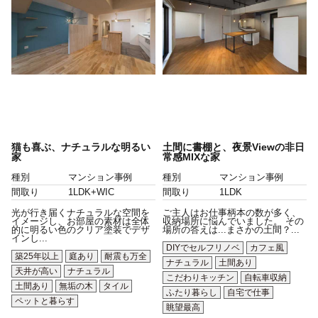
猫も喜ぶ、ナチュラルな明るい
土間に書棚と、夜景Viewの非日
家
常感MIXな家
種別
マンション事例
種別
マンション事例
間取り
1LDK+WIC
間取り
1LDK
光が行き届くナチュラルな空間を
ご主人はお仕事柄本の数が多く、
イメージし、お部屋の素材は全体
収納場所に悩んでいました。 その
的に明るい色のクリア塗装でデザ
場所の答えは...まさかの土間？...
インし...
DIYでセルフリノベ
カフェ風
築25年以上
庭あり
耐震も万全
ナチュラル
土間あり
天井が高い
ナチュラル
こだわりキッチン
自転車収納
土間あり
無垢の木
タイル
ふたり暮らし
自宅で仕事
ペットと暮らす
眺望最高