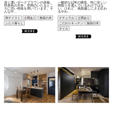
深く濃いダークブラウンの床板。
一般的なLDKの構造。特に珍しい
同系色の天井。空間のいたるとこ
間取りを選んでいるわけではな
ろに渋い色味を用いています。そ
い。けれど、画面越しにさえ伝わ
んな中...
るやわ...
和テイスト
土間あり
無垢の木
ナチュラル
土間あり
ふたり暮らし
こだわりキッチン
無垢の木
タイル