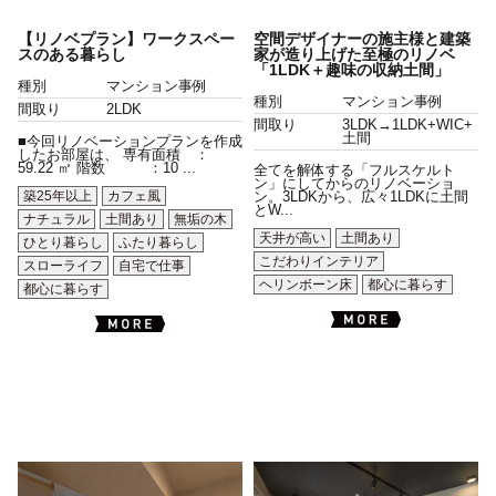
【リノベプラン】ワークスペー
空間デザイナーの施主様と建築
スのある暮らし
家が造り上げた至極のリノベ
「1LDK＋趣味の収納土間」
種別
マンション事例
種別
マンション事例
間取り
2LDK
間取り
3LDK→1LDK+WIC+
土間
■今回リノベーションプランを作成
したお部屋は、 専有面積 ：
59.22 ㎡ 階数 ：10 ...
全てを解体する「フルスケルト
ン」にしてからのリノベーショ
築25年以上
カフェ風
ン。3LDKから、広々1LDKに土間
とW...
ナチュラル
土間あり
無垢の木
天井が高い
土間あり
ひとり暮らし
ふたり暮らし
こだわりインテリア
スローライフ
自宅で仕事
ヘリンボーン床
都心に暮らす
都心に暮らす