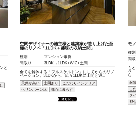
空間デザイナーの施主様と建築家が造り上げた至
モ
極のリノベ「1LDK＋趣味の収納土間」
種別
種別
マンション事例
間取
間取り
3LDK→1LDK+WIC+土間
ンと
もと
ベー
全てを解体する「フルスケルトン」にしてからのリノ
ら...
ベーション。3LDKから、広々1LDKに土間とW...
耐
天井が高い
土間あり
こだわりインテリア
し
こ
ヘリンボーン床
都心に暮らす
タ
都