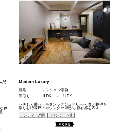
んだ
Modern Luxury
種別
マンション事例
間取り
1LDK → 1LDK
〜美しく纏う、モダンラグジュアリー〜 食と眺望を
楽しむ特等席のカウンター 確かな存在感を表す...
な戸
..
アンティーク調
ヘリンボーン床