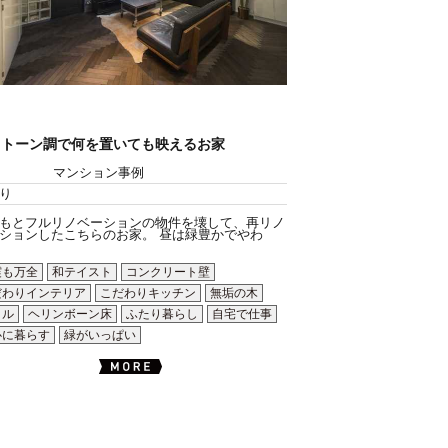
ノトーン調で何を置いても映えるお家
マンション事例
り
もとフルリノベーションの物件を壊して、再リノ
ションしたこちらのお家。 昼は緑豊かでやわ
震も万全
和テイスト
コンクリート壁
だわりインテリア
こだわりキッチン
無垢の木
イル
ヘリンボーン床
ふたり暮らし
自宅で仕事
心に暮らす
緑がいっぱい