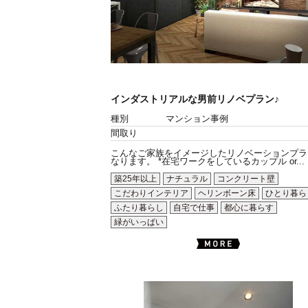
インダストリアルな男前リノベプラン♪
種別
マンション事例
間取り
こんなご家族をイメージしたリノベーションプラ
なります。 *在宅ワークをしているカップル or...
築25年以上
ナチュラル
コンクリート壁
こだわりインテリア
ヘリンボーン床
ひとり暮ら
ふたり暮らし
自宅で仕事
都心に暮らす
緑がいっぱい