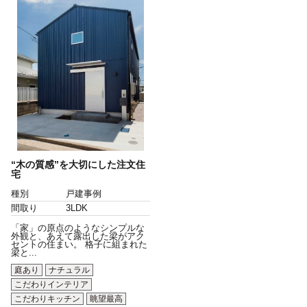
“木の質感”を大切にした注文住
宅
種別
戸建事例
間取り
3LDK
「家」の原点のようなシンプルな
外観と、あえて露出した梁がアク
セントの住まい。 格子に組まれた
梁と...
庭あり
ナチュラル
こだわりインテリア
こだわりキッチン
眺望最高