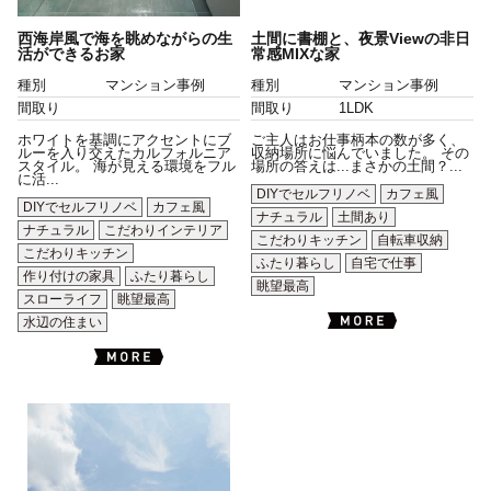
西海岸風で海を眺めながらの生
土間に書棚と、夜景Viewの非日
活ができるお家
常感MIXな家
種別
マンション事例
種別
マンション事例
間取り
間取り
1LDK
ホワイトを基調にアクセントにブ
ご主人はお仕事柄本の数が多く、
ルーを入り交えたカルフォルニア
収納場所に悩んでいました。 その
スタイル。 海が見える環境をフル
場所の答えは...まさかの土間？...
に活...
DIYでセルフリノベ
カフェ風
DIYでセルフリノベ
カフェ風
ナチュラル
土間あり
ナチュラル
こだわりインテリア
こだわりキッチン
自転車収納
こだわりキッチン
ふたり暮らし
自宅で仕事
作り付けの家具
ふたり暮らし
眺望最高
スローライフ
眺望最高
水辺の住まい